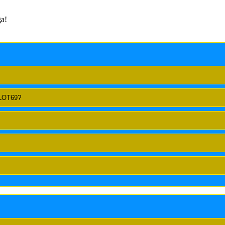
ga!
SLOT69?