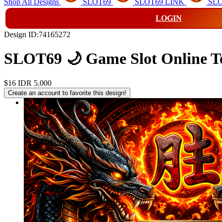
Shop All Designs
SLOT69
SLOT69 LINK
SLO
LOGIN
Design ID:74165272
SLOT69 🌙 Game Slot Online Te
$16
IDR 5.000
Create an account to favorite this design!