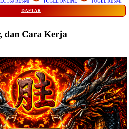
SLOT69 RESMI
TOGEL ONLINE
TOGEL RESMI
DAFTAR
, dan Cara Kerja