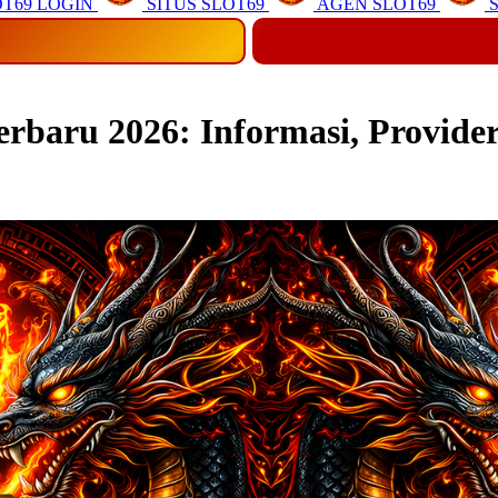
T69 LOGIN
SITUS SLOT69
AGEN SLOT69
rbaru 2026: Informasi, Provider