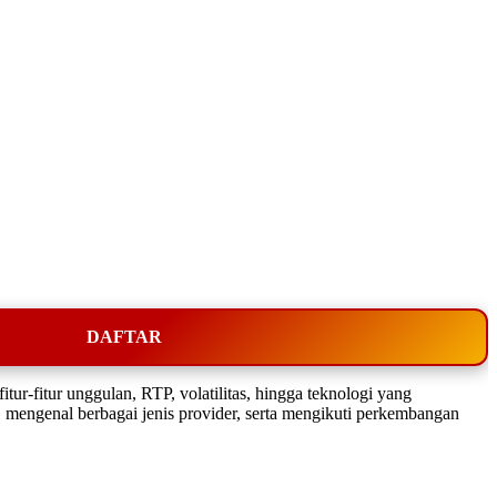
DAFTAR
tur-fitur unggulan, RTP, volatilitas, hingga teknologi yang
engenal berbagai jenis provider, serta mengikuti perkembangan