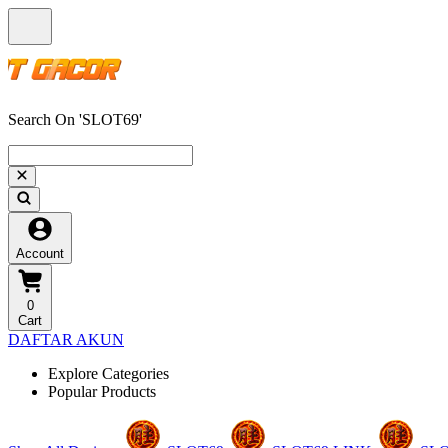
Search On 'SLOT69'
Account
0
Cart
DAFTAR AKUN
Explore Categories
Popular Products